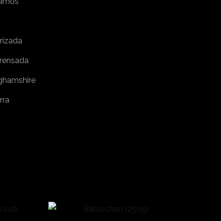
ramos
rizada
rensada
ghamshire
rra