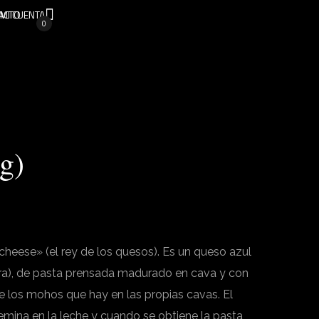
ACTO
MI CUENTA
0
0g)
cheese» (el rey de los quesos). Es un queso azul
rra), de pasta prensada madurado en cava y con
de los mohos que hay en las propias cavas. El
semina en la leche y cuando se obtiene la pasta,