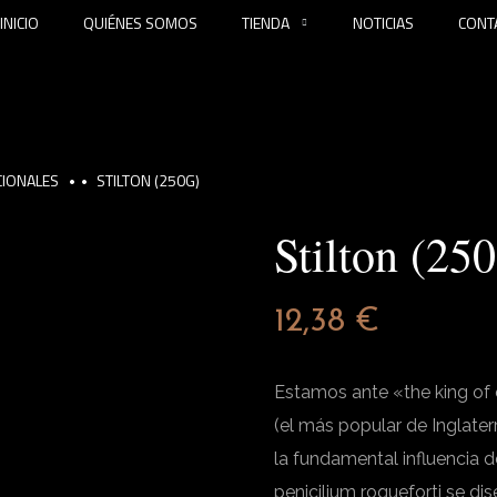
INICIO
QUIÉNES SOMOS
TIENDA
NOTICIAS
CONT
CIONALES
STILTON (250G)
Stilton (25
12,38
€
Estamos ante «the king of 
(el más popular de Inglate
la fundamental influencia 
penicilium roqueforti se di