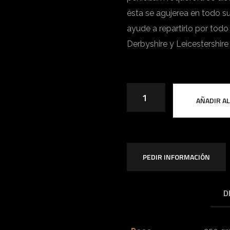
ésta se agujerea en todo s
ayude a repartirlo por todo
Derbyshire y Leicestershire
AÑADIR A
PEDIR INFORMACIÓN
D