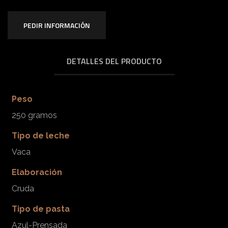
e
l
PEDIR INFORMACIÓN
(
2
DETALLES DEL PRODUCTO
5
0
g
Peso
)
250 gramos
c
Tipo de leche
a
Vaca
n
Elaboración
t
i
Cruda
d
Tipo de pasta
a
Azul-Prensada