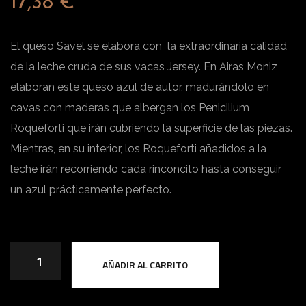
17,38
€
El queso Savel se elabora con la extraordinaria calidad
de la leche cruda de sus vacas Jersey. En Airas Moniz
elaboran este queso azul de autor, madurándolo en
cavas con maderas que albergan los Penicilium
Roqueforti que irán cubriendo la superficie de las piezas.
Mientras, en su interior, los Roqueforti añadidos a la
leche irán recorriendo cada rinconcito hasta conseguir
un azul prácticamente perfecto.
S
AÑADIR AL CARRITO
a
v