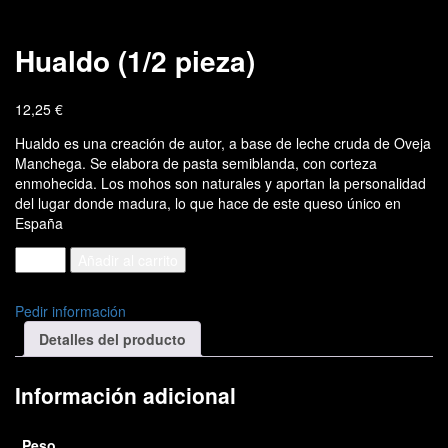
Hualdo (1/2 pieza)
12,25
€
Hualdo es una creación de autor, a base de leche cruda de Oveja
Manchega. Se elabora de pasta semiblanda, con corteza
enmohecida. Los mohos son naturales y aportan la personalidad
del lugar donde madura, lo que hace de este queso único en
España
Hualdo
Añadir al carrito
(1/2
pieza)
Pedir información
cantidad
Detalles del producto
Información adicional
Peso