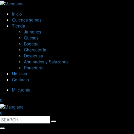
Inicio
Quiénes somos
Tienda
Jamones
Quesos
Bodega
Charcutería
Despensa
Ahumados y Salazones
Panadería
Noticias
Contacto
Mi cuenta
0
0
Search
for: