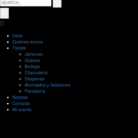
for:
Inicio
Quiénes somos
Tienda
Jamones
Quesos
Bodega
Charcutería
Despensa
Ahumados y Salazones
Panadería
Noticias
Contacto
Mi cuenta