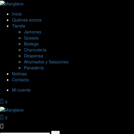
Inicio
Quiénes somos
Tienda
Jamones
Quesos
Bodega
Charcutería
Despensa
Ahumados y Salazones
Panadería
Noticias
Contacto
Mi cuenta
0
0
Search