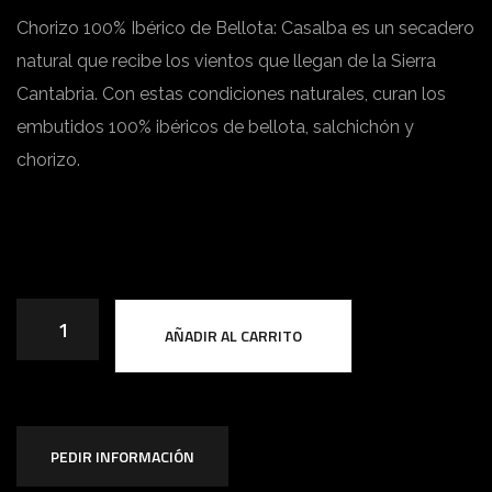
Chorizo 100% Ibérico de Bellota: Casalba es un secadero
natural que recibe los vientos que llegan de la Sierra
Cantabria. Con estas condiciones naturales, curan los
embutidos 100% ibéricos de bellota, salchichón y
chorizo.
C
AÑADIR AL CARRITO
h
o
r
i
PEDIR INFORMACIÓN
z