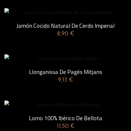
e
l
l
Jamón Cocido Natural De Cerdo Imperial
o
8,90
€
t
a
c
a
Llonganissa De Pagés Mitjans
n
9,13
€
t
i
d
a
Lomo 100% Ibérico De Bellota
d
11,50
€