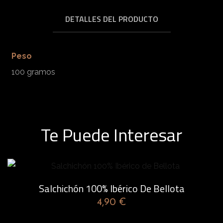
o
DETALLES DEL PRODUCTO
1
0
0
Peso
%
100 gramos
I
b
é
Te Puede Interesar
r
i
c
o
Salchichón 100% Ibérico De Bellota
d
4,90
€
e
B